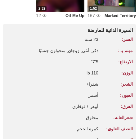
2:32
1:52
12
167
Oil Me Up
Marked Territory
السيرة الذاتية للعارضة
العمر:
23 سنة
مهتم بـ :
ذكر, أنثى, زوجان, متحولون جنسيًا
الارتفاع:
5'7"
الوزن:
110 lb
الشعر:
شقراء
العيون:
أسمر
العرق:
أبيض / قوقازي
شعرالعانة:
محلوق
النصف العلوي:
كبيرة الحجم