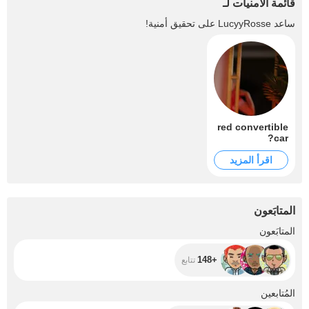
قائمة الأمنيات لـ
ساعد
LucyyRosse
على تحقيق أمنية!
red convertible
car?
اقرأ المزيد
المتابَعون
+148
المتابَعون
+148
تتابع
+692
المُتابعين