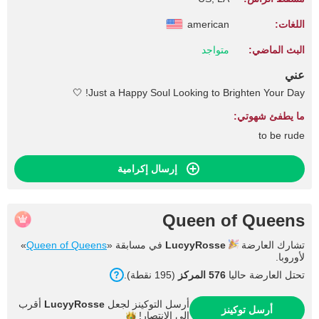
اللغات:
american
البث الماضي:
متواجد
عني
Just a Happy Soul Looking to Brighten Your Day! 🤍
ما يطفئ شهوتي:
to be rude
إرسال إكرامية
Queen of Queens
تشارك العارضة
LucyyRosse
في مسابقة «
Queen of Queens
»
لأوروبا.
تحتل العارضة حاليا
576 المركز
(195 نقطة).
أرسل التوكينز لجعل
LucyyRosse
أقرب
أرسل توكينز
إلى
الانتصار!