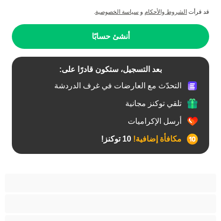
قد قرأت
الشروط والأحكام
و
سياسة الخصوصية
.
أنشئ حسابًا
بعد التسجيل، ستكون قادرًا على:
التحدّث مع العارضات في غرف الدردشة
تلقي توكنز مجانية
أرسل الإكراميات
مكافأة إضافية!
10 توكنز!
آسيوي
أفضل عارضات الدردشة الخاصة
اطلاق السوائل