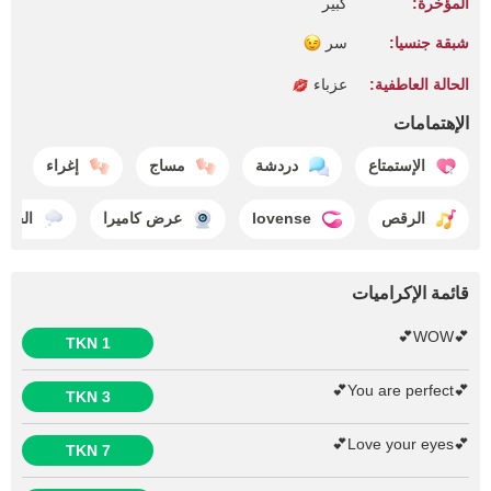
المؤخرة:
كبير
شبقة جنسيا:
سر
الحالة العاطفية:
عزباء
الإهتمامات
الإستمتاع
دردشة
مساج
إغراء
الرقص
lovense
عرض كاميرا
الحلم
قائمة الإكراميات
💕WOW💕
1 TKN
💕You are perfect💕
3 TKN
💕Love your eyes💕
7 TKN